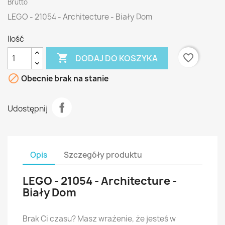
Brutto
LEGO - 21054 - Architecture - Biały Dom
Ilość

favorite_border
DODAJ DO KOSZYKA

Obecnie brak na stanie
Udostępnij
Opis
Szczegóły produktu
LEGO - 21054 - Architecture -
Biały Dom
Brak Ci czasu? Masz wrażenie, że jesteś w