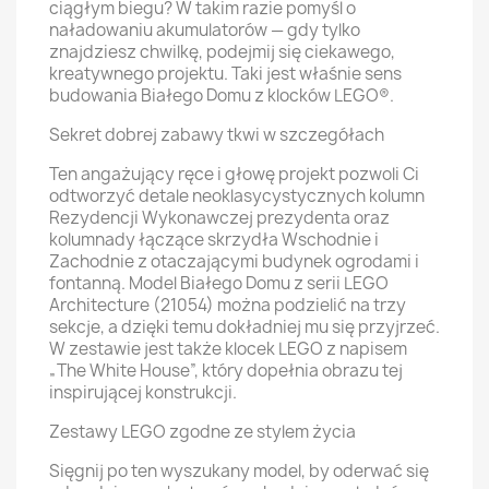
ciągłym biegu? W takim razie pomyśl o
naładowaniu akumulatorów — gdy tylko
znajdziesz chwilkę, podejmij się ciekawego,
kreatywnego projektu. Taki jest właśnie sens
budowania Białego Domu z klocków LEGO®.
Sekret dobrej zabawy tkwi w szczegółach
Ten angażujący ręce i głowę projekt pozwoli Ci
odtworzyć detale neoklasycystycznych kolumn
Rezydencji Wykonawczej prezydenta oraz
kolumnady łączące skrzydła Wschodnie i
Zachodnie z otaczającymi budynek ogrodami i
fontanną. Model Białego Domu z serii LEGO
Architecture (21054) można podzielić na trzy
sekcje, a dzięki temu dokładniej mu się przyjrzeć.
W zestawie jest także klocek LEGO z napisem
„The White House”, który dopełnia obrazu tej
inspirującej konstrukcji.
Zestawy LEGO zgodne ze stylem życia
Sięgnij po ten wyszukany model, by oderwać się