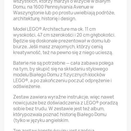
wszystkich, którzy marzyli o wizycie w Białym
Domu, na 1600 Pennsylvania Avenue w
Waszyngtonie lub po prostu uwielbiają podróże,
architekturę, historię i design.
Model LEGO® Architecture ma ok. 11 cm
wysokości, 47 cm szerokości i 20 cm głębokości.
Będzie się doskonale prezentował w domu lub
biurze. Jeśli masz znajomych, którzy cenią
kreatywność, też na pewno się z niego ucieszą.
Baterie nie są potrzebne — cała zabawa polega
na tym, by skupić się na składaniu stylowego
modelu Białego Domu z fizycznych klocków
LEGO®, a po zakończeniu poczuć odprężenie i
odświeżenie.
Zestaw zawiera wyraźne instrukcje, więc nawet
nowicjusze bez doświadczenia z LEGO® poradzą
sobie bez trudu. W zestawie jest też album,
którypozwala poznać historię Białego Domu
(tylko w języku angielskim.
Ten zestaw konstrukcyjny jest częścią