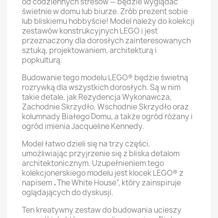
od codziennych stresów — będzie wyglądać
świetnie w domu lub biurze. Zrób prezent sobie
lub bliskiemu hobbyście! Model należy do kolekcji
zestawów konstrukcyjnych LEGO i jest
przeznaczony dla dorosłych zainteresowanych
sztuką, projektowaniem, architekturą i
popkulturą.
Budowanie tego modelu LEGO® będzie świetną
rozrywką dla wszystkich dorosłych. Są w nim
takie detale, jak Rezydencja Wykonawcza,
Zachodnie Skrzydło, Wschodnie Skrzydło oraz
kolumnady Białego Domu, a także ogród różany i
ogród imienia Jacqueline Kennedy.
Model łatwo dzieli się na trzy części,
umożliwiając przyjrzenie się z bliska detalom
architektonicznym. Uzupełnieniem tego
kolekcjonerskiego modelu jest klocek LEGO® z
napisem „The White House”, który zainspiruje
oglądających do dyskusji.
Ten kreatywny zestaw do budowania ucieszy