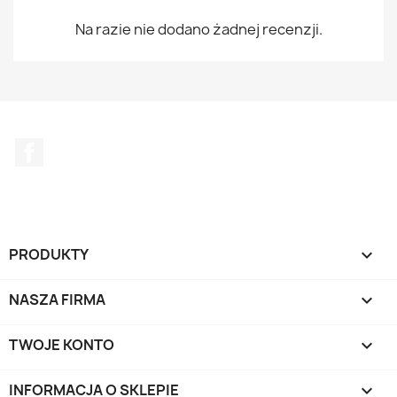
Na razie nie dodano żadnej recenzji.
Facebook
PRODUKTY

NASZA FIRMA

TWOJE KONTO

INFORMACJA O SKLEPIE
keyboard_arrow_down